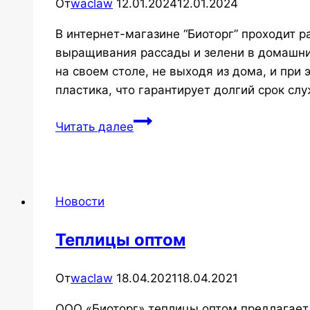
От
waclaw
12.01.2024
12.01.2024
В интернет-магазине “Биоторг” проходит 
выращивания рассады и зелени в домашних
на своем столе, не выходя из дома, и при
пластика, что гарантирует долгий срок с
Распродажа
Читать далее
мини-
теплицы,
мини-
парника
Новости
для
рассады
Теплицы оптом
От
waclaw
18.04.2021
18.04.2021
ООО «Биоторг» теплицы оптом предлагает 