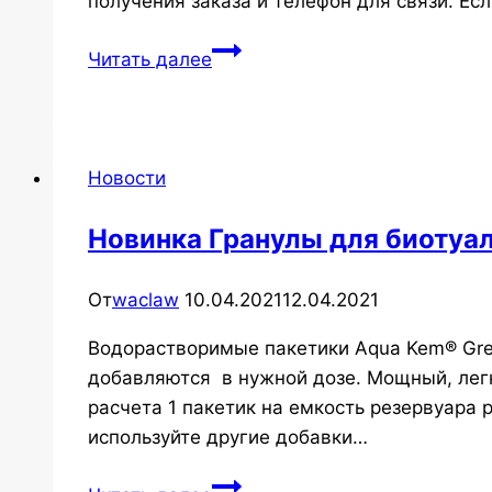
получения заказа и телефон для связи. Ес
Работа
Читать далее
магазина
в
праздничные
дни
Новости
Новинка Гранулы для биотуал
От
waclaw
10.04.2021
12.04.2021
Водорастворимые пакетики Aqua Kem® Gree
добавляются в нужной дозе. Мощный, легк
расчета 1 пакетик на емкость резервуара 
используйте другие добавки…
Новинка