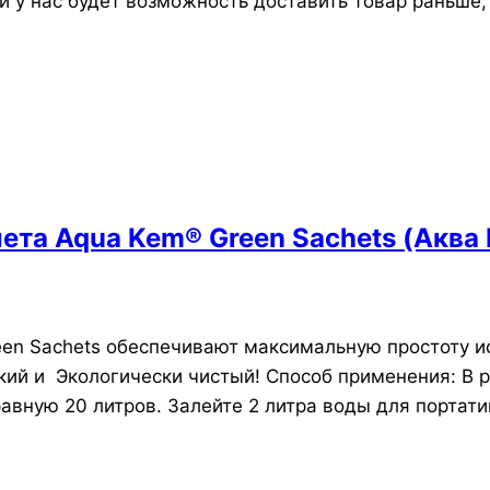
ли у нас будет возможность доставить товар раньше
ета Aqua Kem® Green Sachets (Аква
n Sachets обеспечивают максимальную простоту исп
ий и Экологически чистый! Способ применения: В р
равную 20 литров. Залейте 2 литра воды для портати