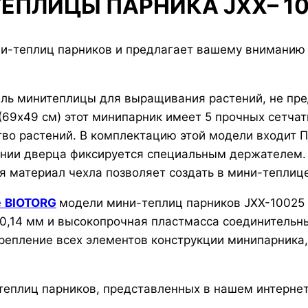
ЕПЛИЦЫ ПАРНИКА JXX– 1
ни-теплиц парников и предлагает вашему внимани
ль минитеплицы для выращивания растений, не пре
69х49 см) этот минипарник имеет 5 прочных сетчат
тво растений. В комплектацию этой модели входит П
ании дверца фиксируется специальным держателем.
 материал чехла позволяет создать в мини-теплиц
е
BIOTORG
модели мини-теплиц парников JXX-10025
 0,14 мм и высокопрочная пластмасса соединительн
епление всех элементов конструкции минипарника, е
теплиц парников, представленных в нашем интерне