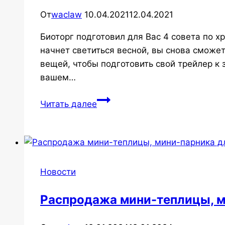
От
waclaw
10.04.2021
12.04.2021
Биоторг подготовил для Вас 4 совета по х
начнет светиться весной, вы снова сможе
вещей, чтобы подготовить свой трейлер к
вашем…
4
Читать далее
совета
Thetford
для
зимнего
хранения
Новости
биотуалетов
Распродажа мини-теплицы, м