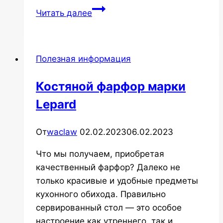
Как
Читать далее
стать
дилером?
Ответы
Полезная информация
на
часто
Костяной фарфор марки
задаваемые
Lepard
вопросы.
От
waclaw
02.02.2023
06.02.2023
Что мы получаем, приобретая
качественный фарфор? Далеко не
только красивые и удобные предметы
кухонного обихода. Правильно
сервированный стол — это особое
настроение как утреннего, так и