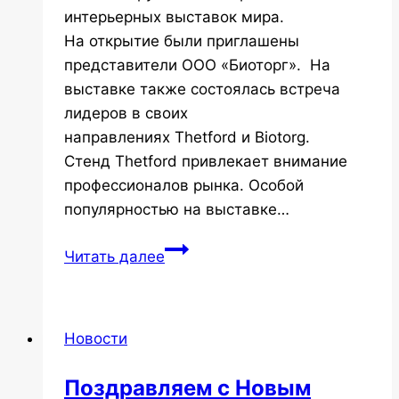
интерьерных выставок мира.
На открытие были приглашены
представители ООО «Биоторг». На
выставке также состоялась встреча
лидеров в своих
направлениях Thetford и Biotorg.
Стенд Thetford привлекает внимание
профессионалов рынка. Особой
популярностью на выставке…
Thetford
Читать далее
и
Biotorg
на
Новости
выставке
WorldBuild
Поздравляем с Новым
Moscow