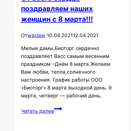
поздравляем наших
женщин с 8 марта!!!
От
waclaw
10.04.2021
12.04.2021
Милые дамы,Биоторг сердечно
поздравляет Васс самым весенним
праздником –Днём 8 марта.Желаем
Вам любви, тепла,солнечного
настроения. График работы ООО
«Биоторг» 8 марта выходной день. 9
марта, четверг — рабочий день.
От
Читать далее
всего
сердца