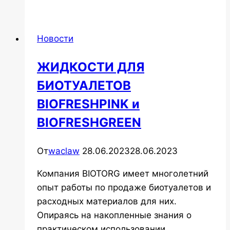
на
сервизы
Новости
Lepard
из
ЖИДКОСТИ ДЛЯ
костяного
БИОТУАЛЕТОВ
фарфора
BIOFRESHPINK и
BIOFRESHGREEN
От
waclaw
28.06.2023
28.06.2023
Компания BIOTORG имеет многолетний
опыт работы по продаже биотуалетов и
расходных материалов для них.
Опираясь на накопленные знания о
практическом использовании