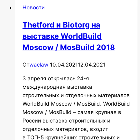
поздравляем
Новости
наших
женщин
Thetford и Biotorg на
с
выставке WorldBuild
8
марта!!!
Moscow / MosBuild 2018
От
waclaw
10.04.2021
12.04.2021
3 апреля открылась 24-я
международная выставка
строительных и отделочных материалов
WorldBuild Moscow / MosBuild. WorldBuild
Moscow / MosBuild – самая крупная в
России выставка строительных и
отделочных материалов, входит
в ТОП-5 крупнейших строительных и